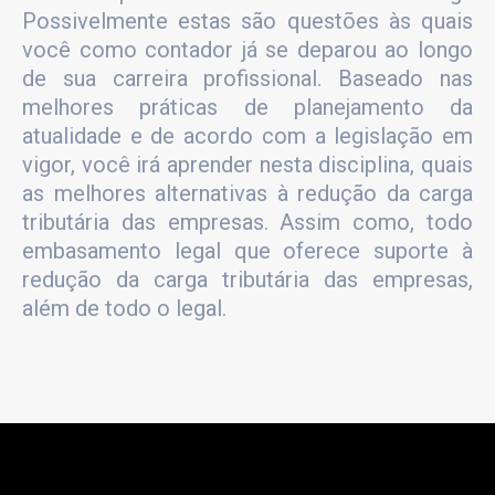
Possivelmente estas são questões às quais
você como contador já se deparou ao longo
de sua carreira profissional. Baseado nas
melhores práticas de planejamento da
atualidade e de acordo com a legislação em
vigor, você irá aprender nesta disciplina, quais
as melhores alternativas à redução da carga
tributária das empresas. Assim como, todo
embasamento legal que oferece suporte à
redução da carga tributária das empresas,
além de todo o legal.