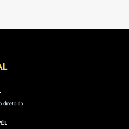
AL
L
o direto da
VÉL