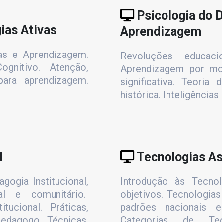
Psicologia do 
ias Ativas
Aprendizagem
vas e Aprendizagem.
Revoluções educac
gnitivo. Atenção,
Aprendizagem por mod
ara aprendizagem.
significativa. Teoria
histórica. Inteligência
l
Tecnologias As
gogia Institucional,
Introdução às Tecnolo
nal e comunitário.
objetivos. Tecnologias
tucional. Práticas,
padrões nacionais e 
edagogo. Técnicas,
Categorias de Tec