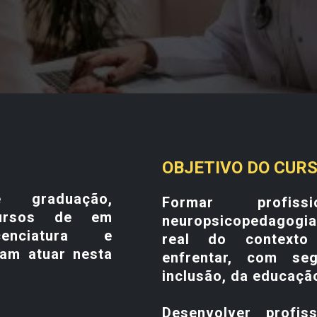
OBJETIVO DO CUR
 graduação,
Formar profiss
cursos de em
neuropsicopedagogia
cenciatura e
real do contexto 
jam atuar nesta
enfrentar, com se
inclusão, da educação
Desenvolver profi