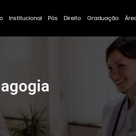
io
Institucional
Pós
Direito
Graduação
Áre
agogia